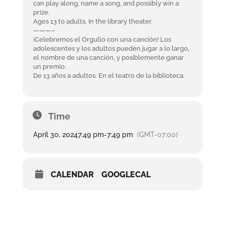
can play along, name a song, and possibly win a
prize.
Ages 13 to adults. In the library theater.
———–
¡Celebremos el Orgullo con una canción! Los
adolescentes y los adultos pueden jugar a lo largo,
el nombre de una canción, y posiblemente ganar
un premio.
De 13 años a adultos. En el teatro de la biblioteca.
Time
April 30, 2024
7:49 pm
-
7:49 pm
(GMT-07:00)
CALENDAR
GOOGLECAL