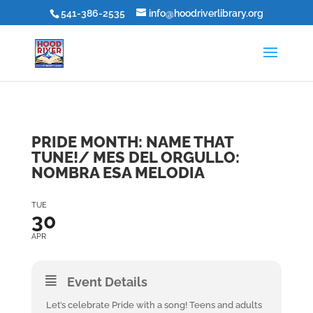
541-386-2535
info@hoodriverlibrary.org
PRIDE MONTH: NAME THAT
TUNE!/ MES DEL ORGULLO:
NOMBRA ESA MELODIA
TUE
30
APR
Event Details
Let’s celebrate Pride with a song! Teens and adults