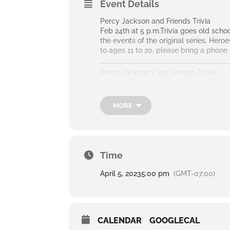
Event Details
Percy Jackson and Friends Trivia
Feb 24th at 5 p.m.Trivia goes old sch
the events of the original series, He
to ages 11 to 20, please bring a phone 
Percy Jackson y sus amigos Trivia
24th de febrero a las 5 p. m. Trivia va
monstruosos mientras cubrimos los even
MORE
algún tiempo con Apolo. Abierto a las 
dispositivo para jugar.
Time
April 5, 2023
5:00 pm
(GMT-07:00)
CALENDAR
GOOGLECAL