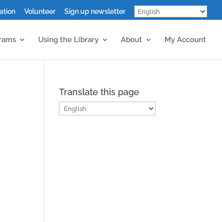
ation
Volunteer
Sign up newsletter
grams
Using the Library
About
My Account
Translate this page