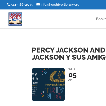
541-386-2535
info@hoodriverlibrary.org
Book
PERCY JACKSON AND 
JACKSON Y SUS AMIG
WED
05
APR