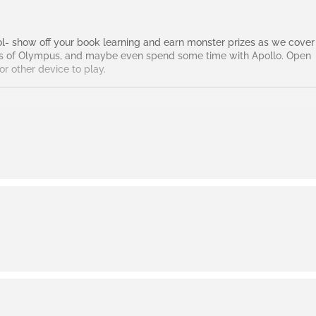
ool- show off your book learning and earn monster prizes as we cover
roes of Olympus, and maybe even spend some time with Apollo. Open
or other device to play.
 a la vieja escuela – muestra tu libro aprendiendo y gana premios
tos de la serie original, Héroes del Olimpo, y tal vez incluso pasar
edades de 11 a 20 años, por favor traiga un teléfono u otro