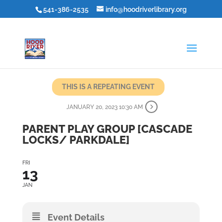
541-386-2535
info@hoodriverlibrary.org
THIS IS A REPEATING EVENT
JANUARY 20, 2023 10:30 AM
PARENT PLAY GROUP [CASCADE
LOCKS/ PARKDALE]
FRI
13
JAN
Event Details