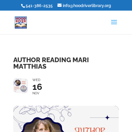
541-386-2535
info@hoodriverlibrary.org
AUTHOR READING MARI
MATTHIAS
WED
16
NOV