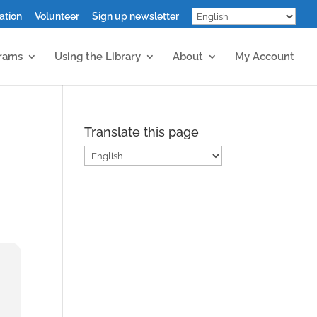
ation
Volunteer
Sign up newsletter
grams
Using the Library
About
My Account
Translate this page