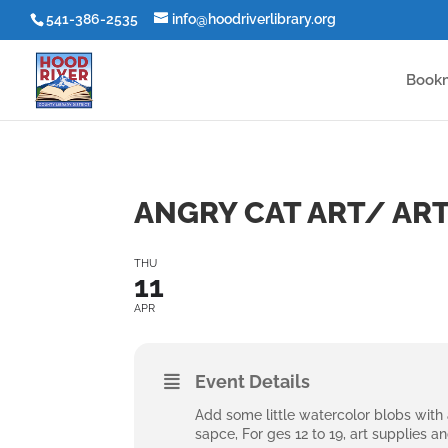
541-386-2535
info@hoodriverlibrary.org
Book
ANGRY CAT ART/ AR
THU
11
APR
Event Details
Add some little watercolor blobs with 
sapce, For ges 12 to 19, art supplies a