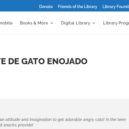
Donate
Friends of the Library
Library Found
mobile
Books & More
Digital Library
Library Pro
TE DE GATO ENOJADO
an attitude and imagination to get adorable angry cats! In the teen
nd snacks provide!