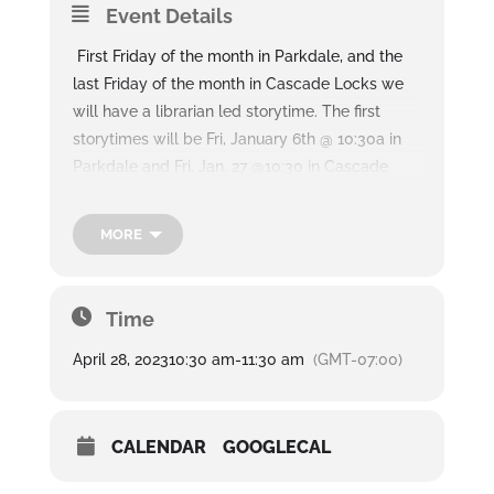
Event Details
First Friday of the month in Parkdale, and the
last Friday of the month in Cascade Locks we
will have a librarian led storytime. The first
storytimes will be Fri, January 6th @ 10:30a in
Parkdale and Fri, Jan. 27 @10:30 in Cascade
Locks. See you there!
———————–
MORE
El primer viernes del mes en Parkdale, y el
último viernes del mes en Cascade Locks
tendremos un cuento dirigido por un
Time
bibliotecario. Los primeros cuentos serán el
viernes 6 de enero a las 10:30a en Parkdale y el
April 28, 2023
10:30 am
-
11:30 am
(GMT-07:00)
viernes 27 de enero a las 10:30a en Cascade
Locks. ¡Nos vemos allí!
CALENDAR
GOOGLECAL