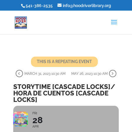
541-386-2535
info@hoodriverlibrary.org
THIS IS A REPEATING EVENT
MARCH 31, 2023 10:30 AM
MAY 26, 2023 10:30 AM
STORYTIME [CASCADE LOCKS]/
HORA DE CUENTOS [CASCADE
LOCKS]
FRI
28
APR